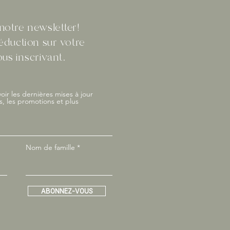
otre newsletter!
éduction sur votre
s inscrivant.
oir les dernières mises à jour
s, les promotions et plus
Nom de famille
ABONNEZ-VOUS