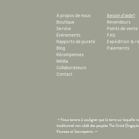
À propos de nous
Besoin d'aide?
Boutique
Revendeurs
Service
Points de vente
Événements
FAQ
Rapports de pureté
Expédition & r
Blog
Paiements
Récompenses
Média
Collaborateurs
Contact
~ Nous tenons à souligner que la terre sur laquelle no
traditionnel non cédé des peuples The Sinixt (Sngayts
Ktunaxa et Secwepemc. ~