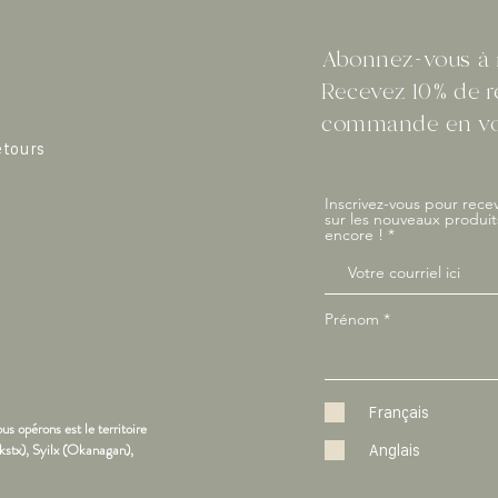
Abonnez-vous à n
Recevez 10% de r
commande en vou
etours
Inscrivez-vous pour recev
sur les nouveaux produit
encore !
Prénom
Français
us opérons est le territoire
kstx), Syilx (Okanagan),
Anglais