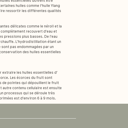
 huiles essentielles doivent être
 certaines huiles comme l’huile Ylang
aire ressortir les différentes qualités
antes délicates comme le néroli et la
est complètement recouvert d'eau et
des pressions plus basses. De l'eau
rchauffe. L'hydrodistillation étant un
i ne sont pas endommagées par un
conservation des huiles essentielles
extraire les huiles essentielles d'
orce. Les écorces du fruit sont
de pointes qui dépouillent le fruit
t autre contenu cellulaire est ensuite
 un processus qui se déroule très
primées est d'environ 6 à 9 mois.