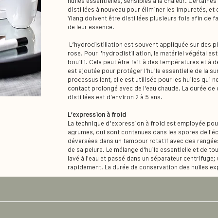
huiles essentielles, sensibles à la chaleur. Certaines
distillées à nouveau pour éliminer les impuretés, et
Ylang doivent être distillées plusieurs fois afin de f
de leur essence.
L’hydrodistillation est souvent appliquée sur des pl
rose. Pour l'hydrodistillation, le matériel végétal 
bouilli. Cela peut être fait à des températures et à 
est ajoutée pour protéger l'huile essentielle de la su
processus lent, elle est utilisée pour les huiles qu
contact prolongé avec de l'eau chaude. La durée de 
distillées est d'environ 2 à 5 ans.
L’expression à froid
La technique d’expression à froid est employée pour 
agrumes, qui sont contenues dans les spores de l'éc
déversées dans un tambour rotatif avec des rangées 
de sa pelure. Le mélange d'huile essentielle et de tou
lavé à l'eau et passé dans un séparateur centrifuge;
rapidement. La durée de conservation des huiles ex