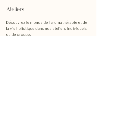
Ateliers
Découvrez le monde de l'aromathérapie et de
la vie holistique dans nos ateliers individuels
ou de groupe.
Réservez ici
TÜLU WELLNESS
À propos de nous
Besoin d'aide?
Boutique
Revendeurs
Service
Points de vente
Événements
FAQ
Rapports de pureté
Expédition & retours
Blog
Paiements
Récompenses
Média
Collaborateurs
Contact