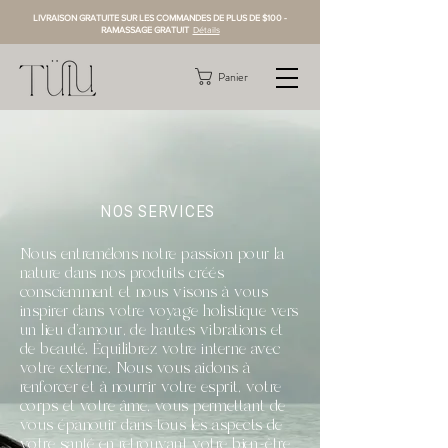
LIVRAISON GRATUITE SUR LES COMMANDES DE PLUS DE $100 -
RAMASSAGE GRATUIT
Détails
Panier
NOS SERVICES
Nous entremêlons notre passion pour la
nature dans nos produits créés
consciemment et nous visons à vous
inspirer dans votre voyage holistique vers
un lieu d'amour, de hautes vibrations et
de beauté. Équilibrez votre interne avec
votre externe. Nous vous aidons à
renforcer et à nourrir votre esprit, votre
corps et votre
âme
, vous permettant de
vous épanouir dans tous les aspects de
votre santé en retrouvant votre bien-être