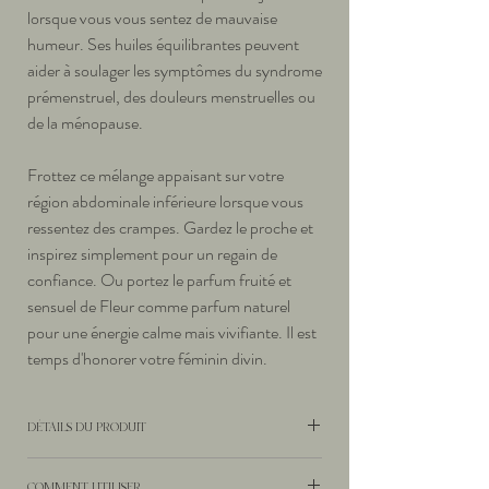
lorsque vous vous sentez de mauvaise
humeur. Ses huiles équilibrantes peuvent
aider à soulager les symptômes du syndrome
prémenstruel, des douleurs menstruelles ou
de la ménopause.
Frottez ce mélange appaisant sur votre
région abdominale inférieure lorsque vous
ressentez des crampes. Gardez le proche et
inspirez simplement pour un regain de
confiance. Ou portez le parfum fruité et
sensuel de Fleur comme parfum naturel
pour une énergie calme mais vivifiante. Il est
temps d'honorer votre féminin divin.
DÉTAILS DU PRODUIT
Arôme:
doux, floral et apaisant.
COMMENT UTILISER