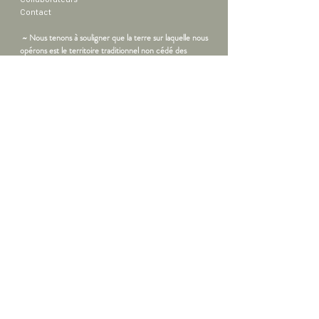
Contact
~ Nous tenons à souligner que la terre sur laquelle nous
opérons est le territoire traditionnel non cédé des
peuples The Sinixt (Sngaytskstx), Syilx (Okanagan),
Ktunaxa et Secwepemc. ~
Inscrivez-vous pour recevoir les
dernières mises à jour sur les
nouveaux produits, les promotions
et plus encore !
Prénom
Nom de famille
ABONNEZ-VOUS
Français
Anglais
Merci de visiter tuluwellness.com