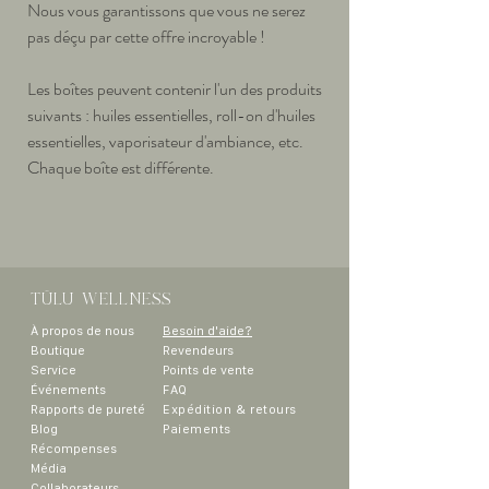
Nous vous garantissons que vous ne serez
pas déçu par cette offre incroyable !
Les boîtes peuvent contenir l'un des produits
suivants : huiles essentielles, roll-on d'huiles
essentielles, vaporisateur d'ambiance, etc.
Chaque boîte est différente.
TÜLU WELLNESS
À propos de nous
Besoin d'aide?
Boutique
Revendeurs
Service
Points de vente
Événements
FAQ
Rapports de pureté
Expédition & retours
Blog
Paiements
Récompenses
Média
Collaborateurs