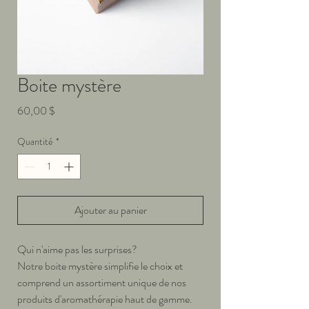
Boite mystère
Prix
60,00 $
Quantité
*
Ajouter au panier
Qui n'aime pas les surprises?
Notre boite mystère simplifie le choix et
comprend un assortiment unique de nos
produits d'aromathérapie haut de gamme.